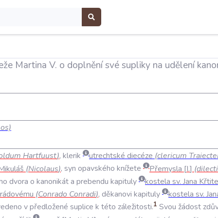
že Martina V. o doplnění své supliky na udělení kanon
os)
oldum
Hartfuust
)
,
klerik
utrechtské
diecéze
(
clericum
Traiecte
Mikuláš
(
Nicolaus
)
,
syn
opavského
knížete
Přemysla
I
.
(
dilecti
ho
dvora
o
kanonikát
a
prebendu
kapituly
kostela
sv
.
Jana
Křtit
rádovému
(
Conrado
Conradi
)
,
děkanovi
kapituly
kostela
sv
.
Jan
1
vedeno
v
předložené
suplice
k
této
záležitosti
.
Svou
žádost
zdů