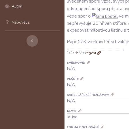
uvedeném
sporu
vzdal
svých
p
Autoři
odstoupení
od
sporu
přijal
a
uv
vede
spor
o
farní
kostel
ve
m
Nápověda
nepřevyšuje
20
hřiven
stříbra
.
expedovat
milostivou
listinu
s
Papežský
vicekancléř
schvaluj
1:
↑
Viz
regest
.
SVĚDKOVÉ:
N/A
PEČETI:
N/A
KANCELÁŘSKÉ POZNÁMKY:
N/A
JAZYK:
latina
FORMA DOCHOVÁNÍ: