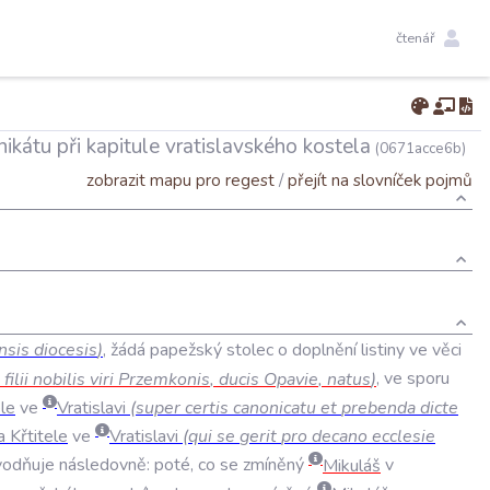
čtenář
ikátu při kapitule vratislavského kostela
(0671acce6b)
zobrazit mapu pro regest
/
přejít na slovníček pojmů
nsis
diocesis
)
,
žádá
papežský
stolec
o
doplnění
listiny
ve
věci
filii
nobilis
viri
Przemkonis
,
ducis
Opavie
,
natus
)
,
ve
sporu
ele
ve
Vratislavi
(
super
certis
canonicatu
et
prebenda
dicte
a
Křtitele
ve
Vratislavi
(
qui
se
gerit
pro
decano
ecclesie
vodňuje
následovně:
poté
,
co
se
zmíněný
Mikuláš
v