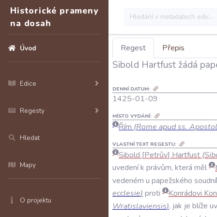
Historické prameny
na dosah
Regest
Přepis
Úvod
Sibold Hartfust žádá pape
Edice
DENNÍ DATUM:
1425-01-09
Regesty
MÍSTO VYDÁNÍ:
Řím
(Rome apud ss. Apostol
Hledat
VLASTNÍ TEXT REGESTU:
Sibold
Petrův
Hartfust
(
Sib
Mapy
uvedení
k
právům
,
která
měl
vedeném
u
papežského
soudní
ecclesie
)
proti
Konrádovi
Kon
O projektu
Wratislaviensis
)
,
jak
je
blíže
u