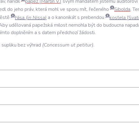
ráv
,
nařídil
papež
Martin
V
.
svým
mandátem
jistému
auditorovi
edl
do
jeho
práv
,
která
mohl
ve
sporu
mít
,
řečeného
Sibolda
.
Te
ěstě
Nisa
(
in
Nissa
)
a
o
kanonikát
s
prebendou
kostela
Svat
Aby
udělovaná
papežská
milost
nemohla
být
do
budoucna
napad
tímto
doplněním
a
s
datem
předchozí
žádosti
.
e
supliku
bez
výhrad
(
Concessum
ut
petitur
)
.