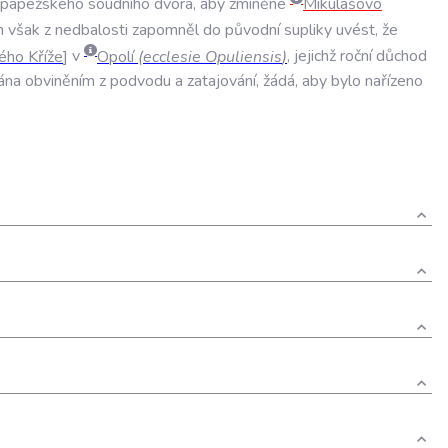
papežského
soudního
dvora
,
aby
zmíněné
Mikulášovo
n
však
z
nedbalosti
zapomněl
do
původní
supliky
uvést
,
že
ého
Kříže
v
Opolí
(
ecclesie
Opuliensis
)
,
jejichž
roční
důchod
ána
obviněním
z
podvodu
a
zatajování
,
žádá
,
aby
bylo
nařízeno