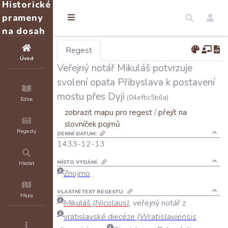
Historické
prameny
na dosah
Regest
Úvod
Veřejný notář Mikuláš potvrzuje
svolení opata Přibyslava k postavení
mostu přes Dyji
(04efbc5b6a)
Edice
zobrazit mapu pro regest
/
přejít na
slovníček pojmů
Regesty
DENNÍ DATUM:
1433-12-13
MÍSTO VYDÁNÍ:
Hledat
Znojmo
VLASTNÍ TEXT REGESTU:
Mapy
Mikuláš
(
Nicolaus
)
,
veřejný
notář
z
vratislavské
diecéze
(
Wratislaviensis