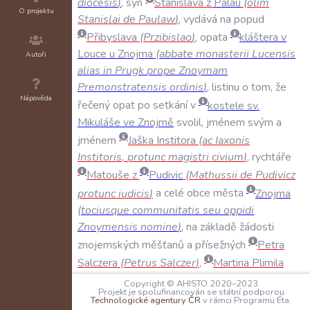
diocesis
)
,
syn
Stanislava
z
Palau
(
olim
O projektu
Stanislai
de
Paulaw
)
,
vydává
na
popud
Přibyslava
(
Przibislao
)
,
opata
kláštera
v
Louce
u
Znojma
(
abbate
monasterii
Lucensis
Autoři
alias
in
Prugk
prope
Znoymam
Premonstratensis
ordinis
)
,
listinu
o
tom
,
že
Nápověda
řečený
opat
po
setkání
v
kostele
sv
.
Mikuláše
ve
Znojmě
svolil
,
jménem
svým
a
jménem
Jaška
Institora
(
ac
Iaxonis
Institoris
,
protunc
magistri
civium
)
,
rychtáře
Matouše
z
Pudivic
(
Mathussii
de
Pudivicz
protunc
iudicis
)
a
celé
obce
města
Znojma
(
tociusque
communitatis
seu
oppidi
Znoymensis
nomine
)
,
na
základě
žádosti
znojemských
měšťanů
a
přísežných
Petra
Salczera
(
Petrus
Salczer
)
,
Martina
Plimila
(
Martinus
Plimil?
)
,
Michaela
Panczera
Copyright © AHISTO 2020–2023
Projekt je spolufinancován se státní podporou
(
Michael
Panczer
)
,
Jana
Zikmunda
z
Telče
Technologické agentury ČR
v rámci Programu Éta.