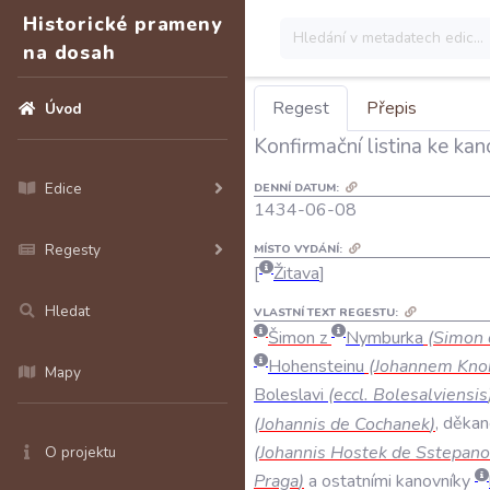
Historické prameny
na dosah
Regest
Přepis
Úvod
Konfirmační listina ke ka
Edice
DENNÍ DATUM:
1434-06-08
Regesty
MÍSTO VYDÁNÍ:
Žitava
Hledat
VLASTNÍ TEXT REGESTU:
Šimon
z
Nymburka
(
Simon
Hohensteinu
(
Johannem
Kno
Mapy
Boleslavi
(
eccl
.
Bolesalviensis
(
Johannis
de
Cochanek
)
,
děka
(
Johannis
Hostek
de
Sstepan
O projektu
Praga
)
a
ostatními
kanovníky