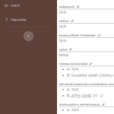
Autoři
SVĚDKOVÉ:
N/A
Nápověda
PEČETI:
N/A
KANCELÁŘSKÉ POZNÁMKY:
N/A
JAZYK:
latina
FORMA DOCHOVÁNÍ:
A: N/A
B: Soudobý výtah z listiny 
ARCHIVNÍ SIGNATURA UVEDENÉHO DO
A:
N/A
B:
APH
;
AMK
; VI - 2
DIGITALIZÁTY A REPRODUKCE:
A:
N/A