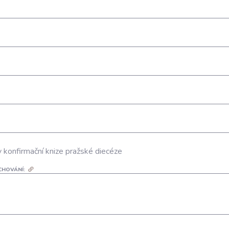
v konfirmační knize pražské diecéze
CHOVÁNÍ: