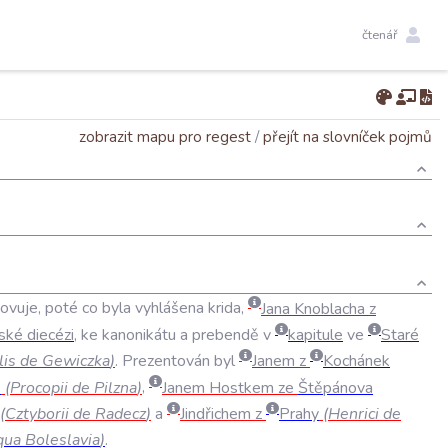
čtenář
zobrazit mapu pro regest
/
přejít na slovníček pojmů
ovuje
,
poté
co
byla
vyhlášena
krida
,
Jana
Knoblacha
z
ské
diecézi
,
ke
kanonikátu
a
prebendě
v
kapitule
ve
Staré
lis
de
Gewiczka
)
.
Prezentován
byl
Janem
z
Kochánek
ě
(
Procopii
de
Pilzna
)
,
Janem
Hostkem
ze
Štěpánova
(
Cztyborii
de
Radecz
)
a
Jindřichem
z
Prahy
(
Henrici
de
qua
Boleslavia
)
.