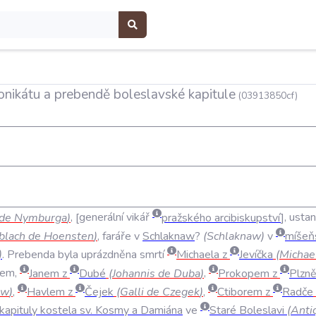
nonikátu a prebendě boleslavské kapitule
(03913850cf)
de
Nymburga
)
,
generální
vikář
pražského
arcibiskupství
,
ustan
blach
de
Hoensten
)
,
faráře
v
Schlaknaw
?
(
Schlaknaw
)
v
míšeň
)
.
Prebenda
byla
uprázdněna
smrtí
Michaela
z
Jevíčka
(
Michae
nem
,
Janem
z
Dubé
(
Johannis
de
Duba
)
,
Prokopem
z
Plzn
ow
)
,
Havlem
z
Čejek
(
Galli
de
Czegek
)
,
Ctiborem
z
Radče
kapituly
kostela
sv
.
Kosmy
a
Damiána
ve
Staré
Boleslavi
(
Anti