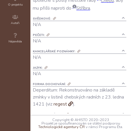
společně
s
posly
městské
rady
Chebu
,
aby
O projektu
mu
přišli
naproti
do
Stříbra
.
SVĚDKOVÉ:
Autoři
N/A
PEČETI:
N/A
Nápověda
KANCELÁŘSKÉ POZNÁMKY:
N/A
JAZYK:
N/A
FORMA DOCHOVÁNÍ:
Deperditum: Rekonstruováno na základě
zmínky v listině chebských radních z 23. ledna
1421 (viz
regest
).
REGESTY A VÝTAHY:
RI XI NB/2
, s. 84–85, č. 39
Copyright © AHISTO 2020–2023
Projekt je spolufinancován se státní podporou
Technologické agentury ČR
v rámci Programu Éta.
LITERATURA: