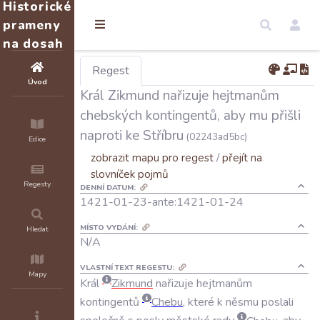
Historické
prameny
na dosah
Regest
Úvod
Král Zikmund nařizuje hejtmanům
chebských kontingentů, aby mu přišli
naproti ke Stříbru
(02243ad5bc)
Edice
zobrazit mapu pro regest
/
přejít na
slovníček pojmů
Regesty
DENNÍ DATUM:
1421-01-23-ante:1421-01-24
MÍSTO VYDÁNÍ:
Hledat
N/A
VLASTNÍ TEXT REGESTU:
Mapy
Král
Zikmund
nařizuje
hejtmanům
kontingentů
Chebu
,
které
k
něsmu
poslali