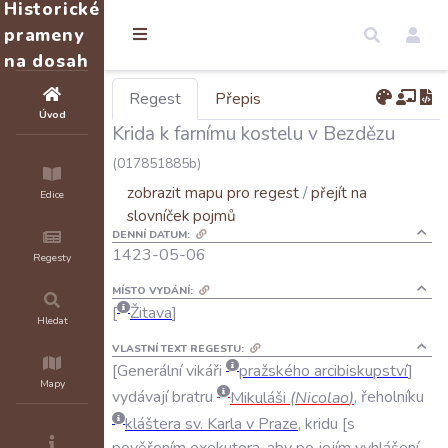
Historické
prameny
na dosah
Regest
Přepis
Úvod
Krida k farnímu kostelu v Bezdězu
(017851885b)
zobrazit mapu pro regest
/
přejít na
Edice
slovníček pojmů
DENNÍ DATUM:
1423-05-06
Regesty
MÍSTO VYDÁNÍ:
Žitava
Hledat
VLASTNÍ TEXT REGESTU:
Generální
vikáři
pražského
arcibiskupství
Mapy
vydávají
bratru
Mikuláši
(
Nicolao
)
,
řeholníku
kláštera
sv
.
Karla
v
Praze
,
kridu
s
pověřením
exekutora
,
aby
po
jejím
vyhlášení