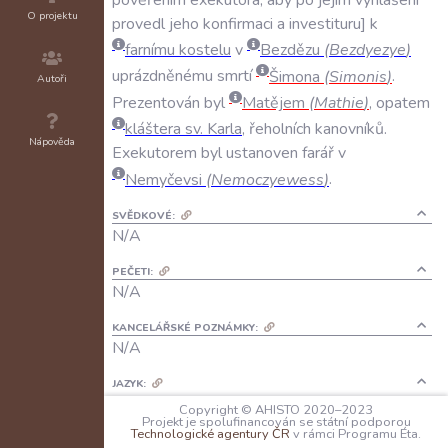
O projektu
provedl
jeho
konfirmaci
a
investituru
k
farnímu
kostelu
v
Bezdězu
(
Bezdyezye
)
uprázdněnému
smrtí
Šimona
(
Simonis
)
.
Autoři
Prezentován
byl
Matějem
(
Mathie
)
,
opatem
kláštera
sv
.
Karla
,
řeholních
kanovníků
.
Nápověda
Exekutorem
byl
ustanoven
farář
v
Nemyčevsi
(
Nemoczyewess
)
.
SVĚDKOVÉ:
N/A
PEČETI:
N/A
KANCELÁŘSKÉ POZNÁMKY:
N/A
JAZYK:
latina
Copyright © AHISTO 2020–2023
Projekt je spolufinancován se státní podporou
Technologické agentury ČR
v rámci Programu Éta.
FORMA DOCHOVÁNÍ: