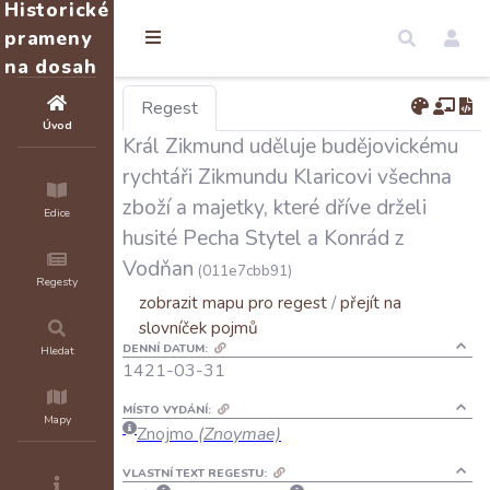
Historické
prameny
na dosah
Regest
Úvod
Král Zikmund uděluje budějovickému
rychtáři Zikmundu Klaricovi všechna
zboží a majetky, které dříve drželi
Edice
husité Pecha Stytel a Konrád z
Vodňan
(011e7cbb91)
Regesty
zobrazit mapu pro regest
/
přejít na
slovníček pojmů
DENNÍ DATUM:
Hledat
1421-03-31
MÍSTO VYDÁNÍ:
Mapy
Znojmo
(Znoymae)
VLASTNÍ TEXT REGESTU: