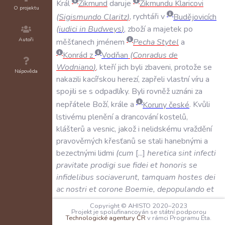
Král
Zikmund
daruje
Zikmundu
Klaricovi
O projektu
(
Sigismundo
Claritz
)
,
rychtáři
v
Budějovicích
(
iudici
in
Budweys
)
,
zboží
a
majetek
po
Autoři
měšťanech
jménem
Pecha
Stytel
a
Konrád
z
Vodňan
(
Conradus
de
Wodniano
)
,
kteří
jich
byli
zbaveni
,
protože
se
Nápověda
nakazili
kacířskou
herezí
,
zapřeli
vlastní
víru
a
spojili
se
s
odpadlíky
.
Byli
rovněž
uznáni
za
nepřátele
Boží
,
krále
a
Koruny
české
.
Kvůli
lstivému
plenění
a
drancování
kostelů
,
klášterů
a
vesnic
,
jakož
i
nelidskému
vraždění
pravověrných
křesťanů
se
stali
hanebnými
a
bezectnými
lidmi
(
cum
...
heretica
sint
infecti
pravitate
prodigi
sue
fidei
et
honoris
se
infidelibus
sociaverunt
,
tamquam
hostes
dei
ac
nostri
et
corone
Boemie
,
depopulando
et
incendo
ecclesias
,
monasteria
,
villas
et
Copyright © AHISTO 2020–2023
Projekt je spolufinancován se státní podporou
perperam
spoliando
et
homines
fideles
Technologické agentury ČR
v rámci Programu Éta.