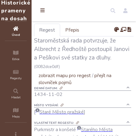
Historické
prameny
na dosah
Regest
Přepis
Úvod
Staroměstská rada potvrzuje, že
Albrecht z Ředhoště postoupil Janovi
a Pešíkovi své statky za dluhy.
Edice
(0082dce0df)
zobrazit mapu pro regest
/
přejít na
Regesty
slovníček pojmů
DENNÍ DATUM:
1434-11-02
Hledat
MÍSTO VYDÁNÍ:
Staré Město pražské
Mapy
VLASTNÍ TEXT REGESTU:
Purkmistr
a
konšelé
Starého
Města