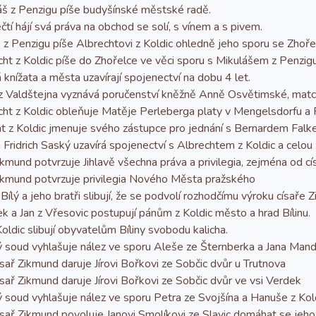
š z Penzigu píše budyšínské městské radě.
í hájí svá práva na obchod se solí, s vínem a s pivem.
 Penzigu píše Albrechtovi z Koldic ohledně jeho sporu se Zhoře
t z Koldic píše do Zhořelce ve věci sporu s Mikulášem z Penzigu
nížata a města uzavírají spojenectví na dobu 4 let.
Valdštejna vyznává poručenství kněžně Anně Osvětimské, matce
ht z Koldic obleňuje Matěje Perleberga platy v Mengelsdorfu a 
 z Koldic jmenuje svého zástupce pro jednání s Bernardem Falk
idrich Saský uzavírá spojenectví s Albrechtem z Koldic a celou z
und potvrzuje Jihlavě všechna práva a privilegia, zejména od císa
kmund potvrzuje privilegia Nového Města pražského
ý a jeho bratři slibují, že se podvolí rozhodčímu výroku císaře 
a Jan z Vřesovic postupují pánům z Koldic město a hrad Bílinu.
ldic slibují obyvatelům Bíliny svobodu kalicha.
oud vyhlašuje nález ve sporu Aleše ze Šternberka a Jana Mandy
ř Zikmund daruje Jírovi Bořkovi ze Sobčic dvůr u Trutnova
ř Zikmund daruje Jírovi Bořkovi ze Sobčic dvůr ve vsi Verdek
oud vyhlašuje nález ve sporu Petra ze Svojšína a Hanuše z Kol
ř Zikmund povoluje Janovi Smolíkovi ze Slavic domáhat se jeho p