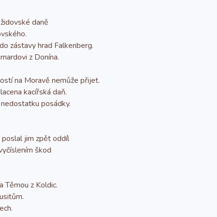
 židovské daně
ovského.
do zástavy hrad Falkenberg.
rnardovi z Donína.
ostí na Moravě nemůže přijet.
lacena kacířská daň.
 nedostatku posádky.
poslal jim zpět oddíl
vyčíslením škod
a Těmou z Koldic.
husitům.
ech.