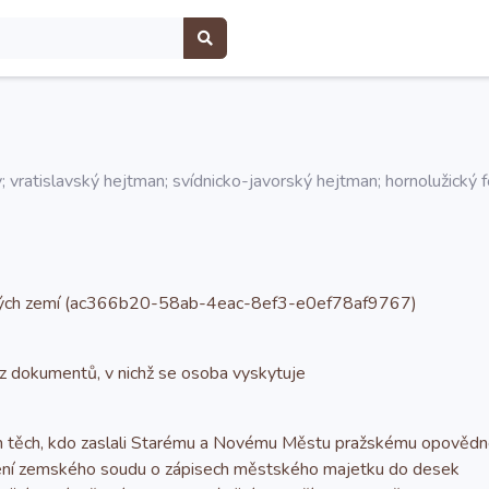
 vratislavský hejtman; svídnicko-javorský hejtman; hornolužický f
eských zemí (ac366b20-58ab-4eac-8ef3-e0ef78af9767)
 z dokumentů, v nichž se osoba vyskytuje
ěch, kdo zaslali Starému a Novému Městu pražskému opovědné 
í zemského soudu o zápisech městského majetku do desek