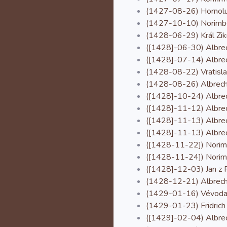
(1427-08-26) Hornolužič
(1427-10-10) Norimber
(1428-06-29) Král Zik
([1428]-06-30) Albrech
([1428]-07-14) Albrecht
(1428-08-22) Vratislav
(1428-08-26) Albrecht 
([1428]-10-24) Albrech
([1428]-11-12) Albrec
([1428]-11-13) Albrec
([1428]-11-13) Albrech
([1428-11-22]) Norimbe
([1428-11-24]) Norimbe
([1428]-12-03) Jan z P
(1428-12-21) Albrecht 
(1429-01-16) Vévoda Fr
(1429-01-23) Fridrich 
([1429]-02-04) Albrech