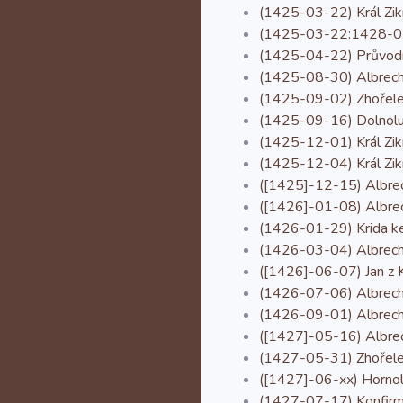
(1425-03-22) Král Zik
(1425-03-22:1428-07-1
(1425-04-22) Průvodní
(1425-08-30) Albrecht 
(1425-09-02) Zhořelečt
(1425-09-16) Dolnoluži
(1425-12-01) Král Zikm
(1425-12-04) Král Zik
([1425]-12-15) Albrech
([1426]-01-08) Albrech
(1426-01-29) Krida ke
(1426-03-04) Albrecht
([1426]-06-07) Jan z K
(1426-07-06) Albrecht 
(1426-09-01) Albrecht
([1427]-05-16) Albrech
(1427-05-31) Zhořeleck
([1427]-06-xx) Hornolu
(1427-07-17) Konfirmač