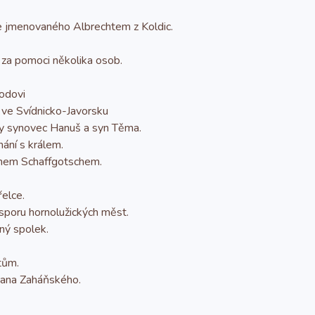
 jmenovaného Albrechtem z Koldic.
 za pomoci několika osob.
vodovi
 ve Svídnicko-Javorsku
vy synovec Hanuš a syn Těma.
ání s králem.
panem Schaffgotschem.
elce.
sporu hornolužických měst.
ný spolek.
tům.
Jana Zaháňského.