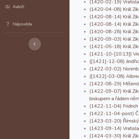
(1420-02-19) Vratislavšt
Autoři
(1420-04-08) Král Zik
(1420-08-14) Král Zikmu
(1420-08-14) Král Zikm
Nápověda
(1420-08-28) Král Zikm
(1420-09-03) Král Zikm
(1421-05-18) Král Zikm
(1421-10-[10:13]) Veli
([1421]-12-08) Jindři
(1422-03-02) Norimber
([1422]-03-08) Albrecht
(1422-08-29) Míšenská
(1422-09-07) Král Zikm
biskupem a řádem něme
(1422-11-04) Fridrich
(1422-11-04-post) Češt
(1423-03-20) Římský k
(1423-09-14) Vratislav
(1424-03-30) Král Zik