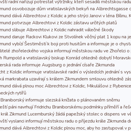
í radní nařizují potrestat výtržníky, kteří sesadili městskou radu a
mund osvobozuje dům vratislavských bekyň na Albrechtsgasse 
nd dává Albrechtovi z Koldic a jeho strýci Janovi v léna Bílinu,
und potvrzuje Albrechtovi z Koldic zástavu určitých platů
und slibuje Albrechtovi z Koldic nahradit válečné škody
und daruje Rackovi Klukovi ze Stvolínek věčný plat 1 kopu na je
und vybízí Šestiměstí k boji proti husitům a informuje je o chys
telé zhořeleckého vojska informují městskou radu ve Zhořelci o
ch Rumpold a vratislavský biskup Konrád ohledně dobytí Moravs
ská rada informuje Augsburg o jednání císaře Zikmunda
 z Koldic informuje vratislavské radní o výsledcích jednání s vysl
 markrabata uzavírají s králem Zikmundem smlouvu ohledně zás
und dává plnou moc Albrechtovi z Koldic, Mikulášovi z Rybenice 
ckých rytířů
 Braniborský informuje slezská knížata o plánovaném sněmu
í páni navrhují Fridrichu Braniborskému podmínky příměří a řeše
rál Zikmund Lucemburský žádá papežský stolec o dispens ve věci
ští vyslanci informují městskou radu o příjezdu krále Zikmunda 
mund dává Albrechtovi z Koldic plnou moc, aby ho zastupoval v 