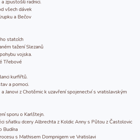
 zpustošili radnici.
od všech dávek
 Krupku a Bečov
ho statcích
taném tažení Slezanů
 pohybu vojska.
ké Třebové
anci kurfiřtů.
tav a pomoci.
a Janovi z Chotěmic k uzavření spojenectví s vratislavským
ní sporu o Karlštejn.
 sňatku dcery Albrechta z Koldic Anny s Půtou z Častolovic
do Budína
procesu s Mathisem Dompnigem ve Vratislavi