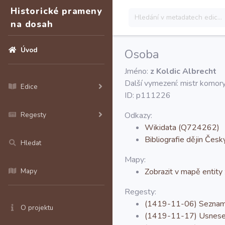
Historické prameny
na dosah
Úvod
Osoba
Jméno:
z Koldic Albrecht
Další vymezení: mistr komory;
Edice
ID: p111226
Regesty
Odkazy:
Wikidata (Q724262)
Bibliografie dějin Č
Hledat
Mapy:
Mapy
Zobrazit v mapě entity
Regesty:
(1419-11-06) Seznam t
O projektu
(1419-11-17) Usnesen