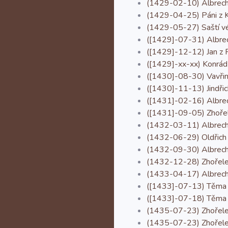
(1429-02-10) Albrecht 
(1429-04-25) Páni z Ko
(1429-05-27) Saští vév
([1429]-07-31) Albrech
([1429]-12-12) Jan z Po
([1429]-xx-xx) Konrád 
([1430]-08-30) Vavřin
([1430]-11-13) Jindřich
([1431]-02-16) Albrech
([1431]-09-05) Zhořele
(1432-03-11) Albrecht 
(1432-06-29) Oldřich z 
(1432-09-30) Albrecht z
(1432-12-28) Zhořelečt
(1433-04-17) Albrecht 
([1433]-07-13) Těma z 
([1433]-07-18) Těma z 
(1435-07-23) Zhořelečt
(1435-07-23) Zhořeleck