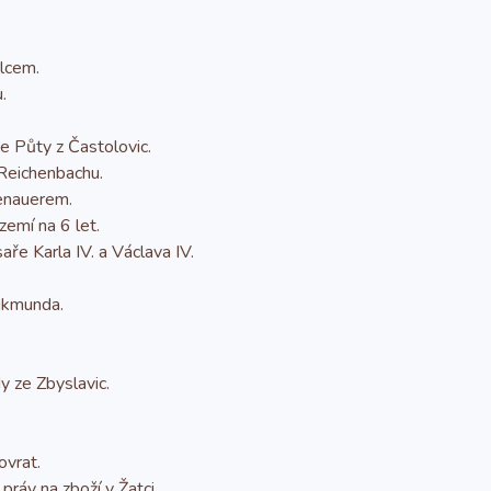
lcem.
.
 Půty z Častolovic.
Reichenbachu.
enauerem.
emí na 6 let.
ře Karla IV. a Václava IV.
Zikmunda.
 ze Zbyslavic.
ovrat.
ráv na zboží v Žatci