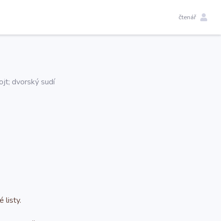
čtenář
ojt; dvorský sudí
listy.