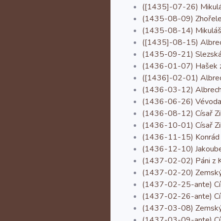
([1435]-07-26) Mikulá
(1435-08-09) Zhořelečt
(1435-08-14) Mikuláš z
([1435]-08-15) Albrech
(1435-09-21) Slezská k
(1436-01-07) Hašek z 
([1436]-02-01) Albrec
(1436-03-12) Albrecht
(1436-06-26) Vévoda Fr
(1436-08-12) Císař Zikm
(1436-10-01) Císař Zi
(1436-11-15) Konrád Bíl
(1436-12-10) Jakoubek 
(1437-02-02) Páni z Ko
(1437-02-20) Zemský s
(1437-02-25-ante) Císa
(1437-02-26-ante) Císa
(1437-03-08) Zemský s
(1437-03-09-ante) Císa