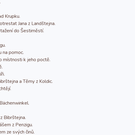
.
ad Krupku.
otrestat Jana z Landštejna.
 tažení do Šestiměstí.
gu.
nu na pomoc.
 místnosti k jeho poctě.
ě.
ři.
ibrštejna a Těmy z Koldic.
htějí.
 Bächenwinkel.
z Bibrštejna.
lášem z Penzigu.
m ze svých činů.