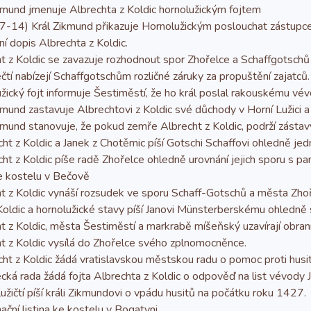
mund jmenuje Albrechta z Koldic hornolužickým fojtem
4) Král Zikmund přikazuje Hornolužickým poslouchat zástupce
 dopis Albrechta z Koldic.
z Koldic se zavazuje rozhodnout spor Zhořelce a Schaffgotschů
í nabízejí Schaffgotschům rozličné záruky za propuštění zajatců.
cký fojt informuje Šestiměstí, že ho král poslal rakouskému vé
und zastavuje Albrechtovi z Koldic své důchody v Horní Lužici a
mund stanovuje, že pokud zemře Albrecht z Koldic, podrží zásta
t z Koldic a Janek z Chotěmic píší Gotschi Schaffovi ohledně jedn
t z Koldic píše radě Zhořelce ohledně urovnání jejich sporu s 
 kostelu v Bečově
 z Koldic vynáší rozsudek ve sporu Schaff-Gotschů a města Zhoř
oldic a hornolužické stavy píší Janovi Münsterberskému ohledně 
z Koldic, města Šestiměstí a markrabě míšeňský uzavírají obran
 z Koldic vysílá do Zhořelce svého zplnomocněnce.
t z Koldic žádá vratislavskou městskou radu o pomoc proti husi
á rada žádá fojta Albrechta z Koldic o odpověď na list vévody 
žičtí píší králi Zikmundovi o vpádu husitů na počátku roku 1427.
ní listina ke kostelu v Bogatyni