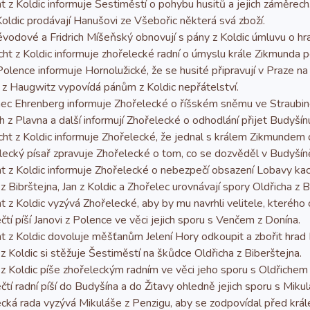
z Koldic informuje Šestiměstí o pohybu husitů a jejich záměrech
ldic prodávají Hanušovi ze Všebořic některá svá zboží.
odové a Fridrich Míšeňský obnovují s pány z Koldic úmluvu o hr
t z Koldic informuje zhořelecké radní o úmyslu krále Zikmunda p
lence informuje Hornolužické, že se husité připravují v Praze na
z Haugwitz vypovídá pánům z Koldic nepřátelství.
ec Ehrenberg informuje Zhořelecké o říšském sněmu ve Straubin
 z Plavna a další informují Zhořelecké o odhodlání přijet Budyší
t z Koldic informuje Zhořelecké, že jednal s králem Zikmundem o
cký písař zpravuje Zhořelecké o tom, co se dozvěděl v Budyšín
z Koldic informuje Zhořelecké o nebezpečí obsazení Lobavy kací
Bibrštejna, Jan z Koldic a Zhořelec urovnávají spory Oldřicha z B
 Koldic vyzývá Zhořelecké, aby by mu navrhli velitele, kterého c
í píší Janovi z Polence ve věci jejich sporu s Venčem z Donína.
z Koldic dovoluje měšťanům Jelení Hory odkoupit a zbořit hrad
Koldic si stěžuje Šestiměstí na škůdce Oldřicha z Biberštejna.
Koldic píše zhořeleckým radním ve věci jeho sporu s Oldřichem 
í radní píší do Budyšína a do Žitavy ohledně jejich sporu s Miku
á rada vyzývá Mikuláše z Penzigu, aby se zodpovídal před krále