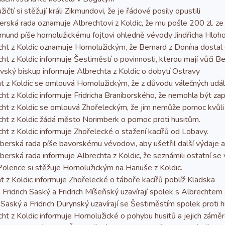
tí si stěžují králi Zikmundovi, že je řádové posily opustili
ská rada oznamuje Albrechtovi z Koldic, že mu pošle 200 zl. ze
mund píše hornolužickému fojtovi ohledně vévody Jindřicha Hloh
t z Koldic oznamuje Hornolužickým, že Bernard z Donína dostal 
 z Koldic informuje Šestiměstí o povinnosti, kterou mají vůči Be
ský biskup informuje Albrechta z Koldic o dobytí Ostravy
z Koldic se omlouvá Hornolužickým, že z důvodu válečných udál
t z Koldic informuje Fridricha Braniborského, že nemohla být zap
ht z Koldic se omlouvá Zhořeleckým, že jim nemůže pomoc kvůli
ht z Koldic žádá město Norimberk o pomoc proti husitům.
t z Koldic informuje Zhořelecké o stažení kacířů od Lobavy.
rská rada píše bavorskému vévodovi, aby ušetřil další výdaje a 
rská rada informuje Albrechta z Koldic, že seznámili ostatní se 
olence si stěžuje Hornolužickým na Hanuše z Koldic.
z Koldic informuje Zhořelecké o táboře kacířů poblíž Kladska
idrich Saský a Fridrich Míšeňský uzavírají spolek s Albrechtem 
Saský a Fridrich Durynský uzavírají se Šestiměstím spolek proti 
t z Koldic informuje Hornolužické o pohybu husitů a jejich záměr