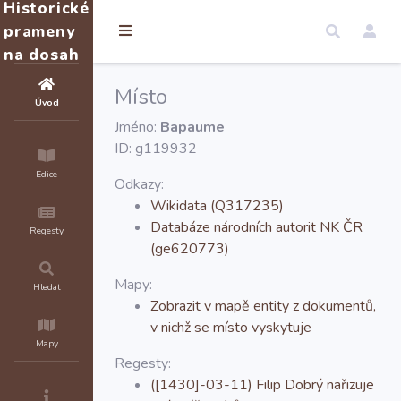
Historické
prameny
na dosah
Místo
Úvod
Jméno:
Bapaume
ID: g119932
Edice
Odkazy:
Wikidata (Q317235)
Databáze národních autorit NK ČR
Regesty
(ge620773)
Mapy:
Hledat
Zobrazit v mapě entity z dokumentů,
v nichž se místo vyskytuje
Mapy
Regesty:
([1430]-03-11) Filip Dobrý nařizuje