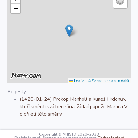
O projektu
−
Autoři
Nápověda
Leaflet
|
© Seznam.cz a.s. a další
Regesty:
(1420-01-24) Prokop Manholt a Kuneš Hrdonův,
kteří směnili svá beneficia, žádají papeže Martina V.
o přijetí této směny
Copyright © AHISTO 2020–2023