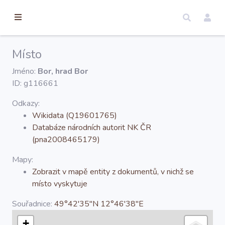
torické
ameny
dosah
Místo
Úvod
Jméno:
Bor, hrad Bor
ID: g116661
Edice
Odkazy:
Wikidata (Q19601765)
Databáze národních autorit NK ČR
Regesty
(pna2008465179)
Mapy:
Hledat
Zobrazit v mapě entity z dokumentů, v nichž se
místo vyskytuje
Mapy
Souřadnice:
49°42'35''N 12°46'38''E
+