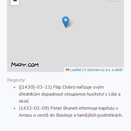
−
O projektu
Autoři
Nápověda
Leaflet
|
© Seznam.cz a.s. a další
Regesty:
([1430]-03-11) Filip Dobrý nařizuje svým
úředníkům dopadnout stoupence husitství v Lille a
okolí.
(1432-02-09) Peter Bruneti informuje kapitulu v
Arrasu o cestě do Basileje a tamějších podmínkách.