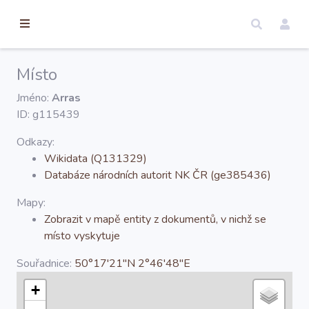
torické
ameny
dosah
Místo
Úvod
Jméno:
Arras
ID: g115439
Edice
Odkazy:
Wikidata (Q131329)
Databáze národních autorit NK ČR (ge385436)
Regesty
Mapy:
Zobrazit v mapě entity z dokumentů, v nichž se
Hledat
místo vyskytuje
Souřadnice:
50°17'21''N 2°46'48''E
Mapy
+