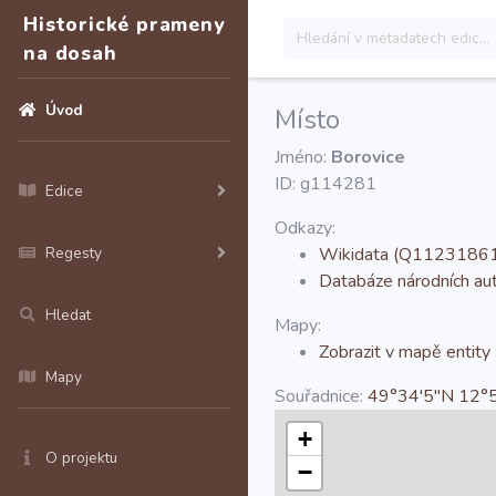
Historické prameny
na dosah
Úvod
Místo
Jméno:
Borovice
ID: g114281
Edice
Odkazy:
Regesty
Wikidata (Q1123186
Databáze národních a
Hledat
Mapy:
Zobrazit v mapě entity
Mapy
Souřadnice:
49°34'5''N 12°5
+
O projektu
−