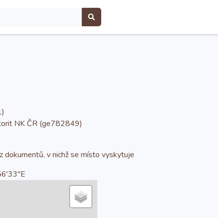
1)
utorit NK ČR (ge782849)
 z dokumentů, v nichž se místo vyskytuje
6'33''E