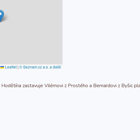
Leaflet
|
© Seznam.cz a.s. a další
odětína zastavuje Vilémovi z Prostého a Bernardovi z Byšic pla