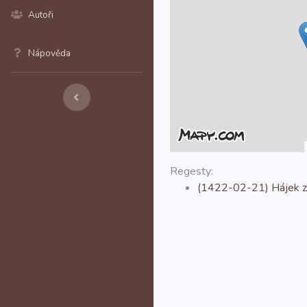
Autoři
Nápověda
Regesty:
(1422-02-21) Hájek z H