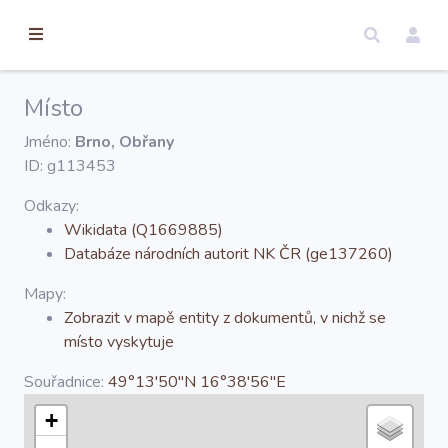
torické
ameny
dosah
Místo
Úvod
Jméno:
Brno, Obřany
ID: g113453
Edice
Odkazy:
Wikidata (Q1669885)
Databáze národních autorit NK ČR (ge137260)
Regesty
Mapy:
Zobrazit v mapě entity z dokumentů, v nichž se
Hledat
místo vyskytuje
Souřadnice:
49°13'50''N 16°38'56''E
Mapy
+