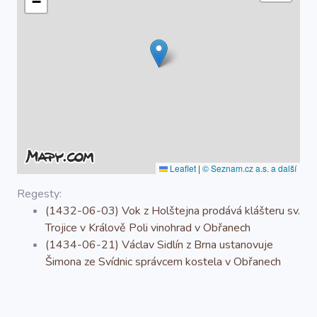
−
O projektu
Autoři
Nápověda
Leaflet
|
© Seznam.cz a.s. a další
Regesty:
(1432-06-03) Vok z Holštejna prodává klášteru sv.
Trojice v Králově Poli vinohrad v Obřanech
(1434-06-21) Václav Sidlín z Brna ustanovuje
Šimona ze Svídnic správcem kostela v Obřanech