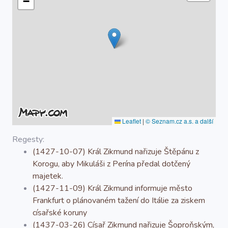
−
O projektu
Autoři
Nápověda
Leaflet
|
© Seznam.cz a.s. a další
Regesty:
(1427-10-07) Král Zikmund nařizuje Štěpánu z
Korogu, aby Mikuláši z Perína předal dotčený
majetek.
(1427-11-09) Král Zikmund informuje město
Frankfurt o plánovaném tažení do Itálie za ziskem
císařské koruny
(1437-03-26) Císař Zikmund nařizuje Šoproňským,