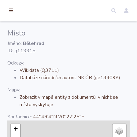
torické
ameny
dosah
Místo
Úvod
Jméno:
Bělehrad
ID: g113315
Edice
Odkazy:
Wikidata (Q3711)
Databáze národních autorit NK ČR (ge134098)
Regesty
Mapy:
Zobrazit v mapě entity z dokumentů, v nichž se
Hledat
místo vyskytuje
Souřadnice:
44°49'4''N 20°27'25''E
Mapy
+