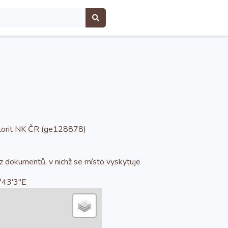
utorit NK ČR (ge128878)
 z dokumentů, v nichž se místo vyskytuje
43'3''E