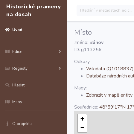
Historické prameny
na dosah
Úvod
Místo
Jméno:
Bánov
ID: g113256
Edice
Odkazy:
Regesty
Wikidata (Q1018837)
Databáze národních a
Hledat
Mapy:
Zobrazit v mapě entity
Mapy
Souřadnice:
48°59'17''N 17°
+
O projektu
−