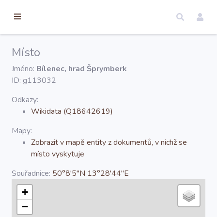
torické
ameny
dosah
Místo
Úvod
Jméno:
Bílenec, hrad Šprymberk
ID: g113032
Edice
Odkazy:
Wikidata (Q18642619)
Regesty
Mapy:
Zobrazit v mapě entity z dokumentů, v nichž se
místo vyskytuje
Hledat
Souřadnice:
50°8'5''N 13°28'44''E
Mapy
+
−