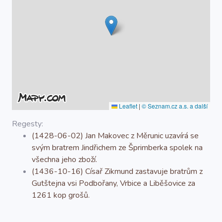
O projektu
Autoři
Nápověda
Leaflet
|
© Seznam.cz a.s. a další
Regesty:
(1428-06-02) Jan Makovec z Měrunic uzavírá se
svým bratrem Jindřichem ze Šprimberka spolek na
všechna jeho zboží.
(1436-10-16) Císař Zikmund zastavuje bratrům z
Gutštejna vsi Podbořany, Vrbice a Liběšovice za
1261 kop grošů.