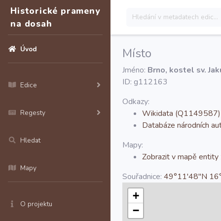
Historické prameny
na dosah
Úvod
Místo
Jméno:
Brno, kostel sv. Ja
ID: g112163
Edice
Odkazy:
Regesty
Wikidata (Q1149587)
Databáze národních a
Hledat
Mapy:
Zobrazit v mapě entity
Mapy
Souřadnice:
49°11'48''N 16
+
O projektu
−