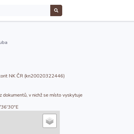
kuba
utorit NK ČR (kn20020322446)
 z dokumentů, v nichž se místo vyskytuje
°36'30''E