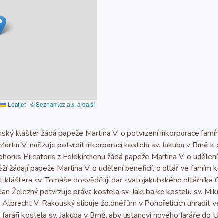
Leaflet
|
© Seznam.cz a.s. a další
ý klášter žádá papeže Martina V. o potvrzení inkorporace farníh
tin V. nařizuje potvrdit inkorporaci kostela sv. Jakuba v Brně k
rus Pileatoris z Feldkirchenu žádá papeže Martina V. o udělení p
žádají papeže Martina V. o udělení beneficií, o oltář ve farním kos
láštera sv. Tomáše dosvědčují dar svatojakubského oltářníka Oldř
n Železný potvrzuje práva kostela sv. Jakuba ke kostelu sv. Mik
lbrecht V. Rakouský slibuje žoldnéřům v Pohořelicích uhradit 
ráři kostela sv. Jakuba v Brně, aby ustanovi nového faráře do U