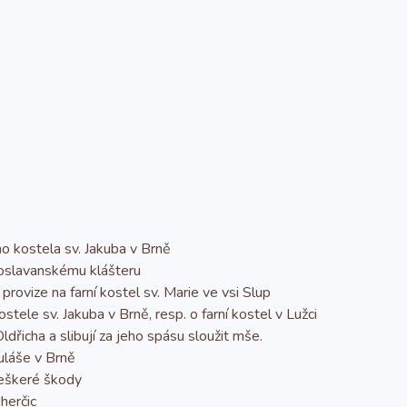
o kostela sv. Jakuba v Brně
 oslavanskému klášteru
rovize na farní kostel sv. Marie ve vsi Slup
tele sv. Jakuba v Brně, resp. o farní kostel v Lužci
icha a slibují za jeho spásu sloužit mše.
uláše v Brně
veškeré škody
herčic