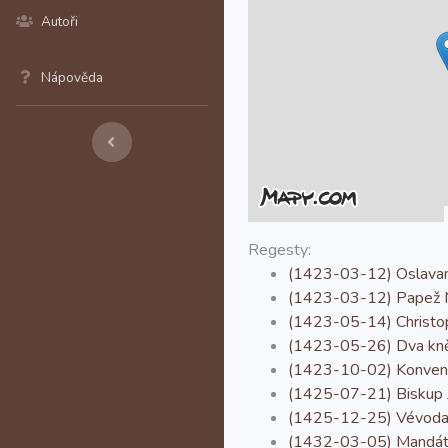
Autoři
Nápověda
Regesty:
(1423-03-12) Oslavansk
(1423-03-12) Papež Mar
(1423-05-14) Christopho
(1423-05-26) Dva kněží 
(1423-10-02) Konvent k
(1425-07-21) Biskup Ja
(1425-12-25) Vévoda A
(1432-03-05) Mandát fa