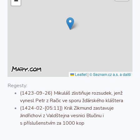
−
O projektu
Autoři
Nápověda
Leaflet
|
© Seznam.cz a.s. a další
Regesty:
(1423-09-26) Mikuláš zlistiňuje rozsudek, jenž
vynesl Petr z Račic ve sporu žďárského kláštera
(1424-02-[05:11]) Král Zikmund zastavuje
Jindřichovi z Valdštejna vesnici Blučinu i
s příslušenstvím za 1000 kop