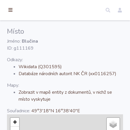
torické
ameny
dosah
Místo
Úvod
Jméno:
Blučina
ID: g111169
Edice
Odkazy:
Wikidata (Q301595)
Databáze národních autorit NK ČR (xx0116257)
Regesty
Mapy:
Zobrazit v mapě entity z dokumentů, v nichž se
Hledat
místo vyskytuje
Souřadnice:
49°3'18''N 16°38'40''E
Mapy
+