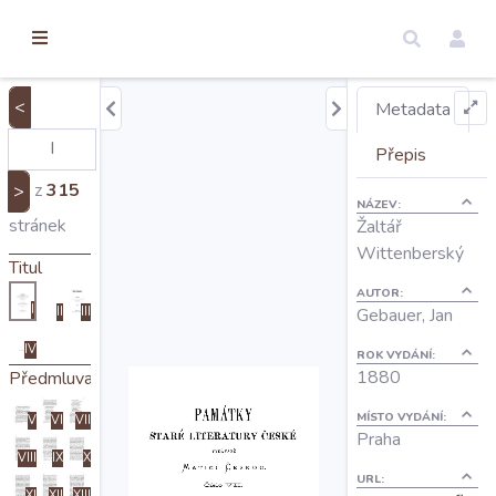
torické
ameny
dosah
<
Metadata
Úvod
Přepis
z
315
>
NÁZEV:
Edice
stránek
Žaltář
Wittenberský
Titul
Regesty
AUTOR:
I
II
III
Gebauer, Jan
IV
Hledat
ROK VYDÁNÍ:
1880
Předmluva
MÍSTO VYDÁNÍ:
V
VI
VII
Mapy
Praha
VIII
IX
X
URL:
XI
XII
XIII