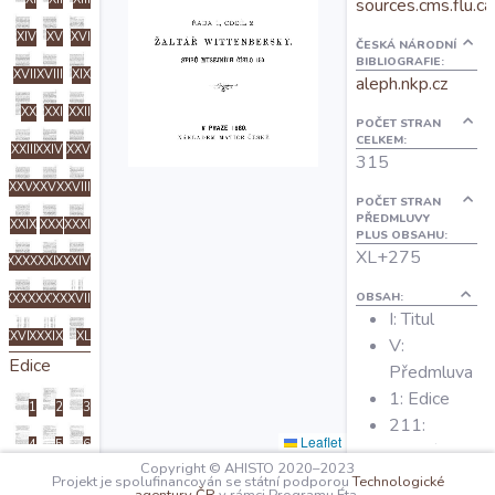
sources.cms.flu.ca
O projektu
XIV
XV
XVI
ČESKÁ NÁRODNÍ
BIBLIOGRAFIE:
XVII
XVIII
XIX
aleph.nkp.cz
Autoři
XX
XXI
XXII
POČET STRAN
CELKEM:
XXIII
XXIV
XXV
Nápověda
315
XXVI
XXVII
XXVIII
POČET STRAN
PŘEDMLUVY
XXIX
XXX
XXXI
PLUS OBSAHU:
XL+275
XXXII
XXXIII
XXXIV
OBSAH:
XXXV
XXXVI
XXXVII
I: Titul
XXVIII
XXXIX
XL
V:
Edice
Předmluva
1: Edice
1
2
3
211:
Leaflet
4
5
6
Slovník
Copyright © AHISTO 2020–2023
Projekt je spolufinancován se státní podporou
Technologické
7
8
9