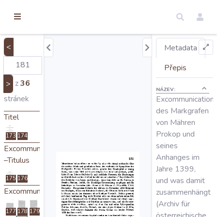
torické
ameny
dosah
<
Metadata
Úvod
Přepis
z
36
>
NÁZEV:
Edice
stránek
Excommunication
des Markgrafen
Titel
von Mähren
Regesty
Prokop und
173
174
seines
Excommunikation
Hledat
Anhanges im
–Titulus
Jahre 1399,
175
176
und was damit
Mapy
Excommunikation
zusammenhängt
(Archiv für
177
178
179
österreichische