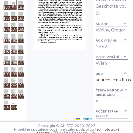
O projektu
Geschichte vol.
181
180
182
8)
183
184
185
Autoři
AUTOR:
Wolny, Gregor
186
187
188
ROK VYDÁNÍ:
189
190
191
Nápověda
1852
192
193
194
MÍSTO VYDÁNÍ:
Wien
195
196
197
URL:
198
199
200
sources.cms.flu.ca
201
202
203
ČESKÁ NÁRODNÍ
BIBLIOGRAFIE:
204
205
206
x
207
208
POČET STRAN
CELKEM:
Leaflet
36
Copyright © AHISTO 2020–2023
Projekt je spolufinancován se státní podporou
Technologické
OBSAH: