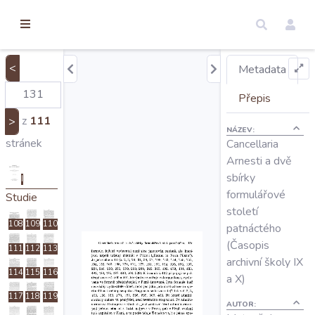
torické
ameny
dosah
<
Metadata
Úvod
Přepis
z
111
>
NÁZEV:
Edice
stránek
Cancellaria
Titel
Arnesti a dvě
sbírky
I
Regesty
formulářové
Studie
století
108
109
110
Hledat
patnáctého
(Časopis
111
112
113
archivní školy IX
Mapy
114
115
116
a X)
117
118
119
AUTOR: