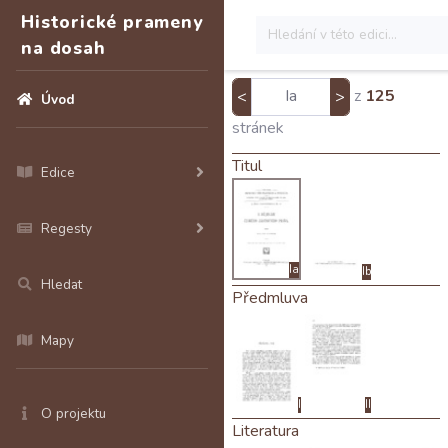
Historické prameny
na dosah
z
125
<
>
Úvod
stránek
Titul
Edice
Regesty
Ia
Ib
Hledat
Předmluva
Mapy
I
II
O projektu
Literatura