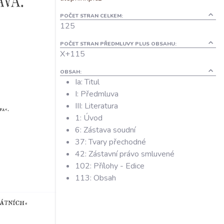
POČET STRAN CELKEM:
125
POČET STRAN PŘEDMLUVY PLUS OBSAHU:
X+115
OBSAH:
Ia: Titul
I: Předmluva
III: Literatura
1: Úvod
6: Zástava soudní
37: Tvary přechodné
42: Zástavní právo smluvené
102: Přílohy - Edice
113: Obsah