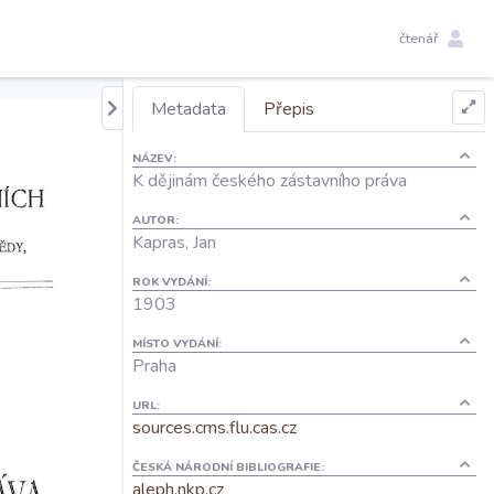
čtenář
Metadata
Přepis
NÁZEV:
K dějinám českého zástavního práva
AUTOR:
Kapras, Jan
ROK VYDÁNÍ:
1903
MÍSTO VYDÁNÍ:
Praha
URL:
sources.cms.flu.cas.cz
ČESKÁ NÁRODNÍ BIBLIOGRAFIE:
aleph.nkp.cz