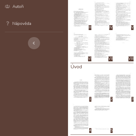
Autoři
Nápověda
III
IV
V
VI
VII
VIII
Úvod
1
2
3
4
5