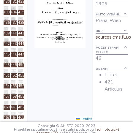
430
431
432
1906
O projektu
433
434
435
MÍSTO VYDÁNÍ:
Praha, Wien
436
437
438
Autoři
URL:
439
440
441
sources.cms.flu.ca
Nápověda
442
443
444
POČET STRAN
CELKEM:
445
446
447
46
448
449
450
OBSAH:
I: Titel
451
452
453
421:
454
455
456
Articulus
457
458
459
460
461
462
463
464
465
Leaflet
Copyright © AHISTO 2020–2023
Projekt je spolufinancován se státní podporou
Technologické