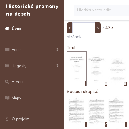
Historické prameny
na dosah
z
427
<
>
Úvod
stránek
Titul
Edice
Regesty
Hledat
I
II
III
Soupis rukopisů
Mapy
O projektu
1
2
3