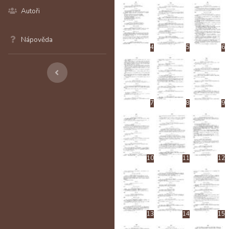
Autoři
Nápověda
4
5
6
7
8
9
10
11
12
13
14
15