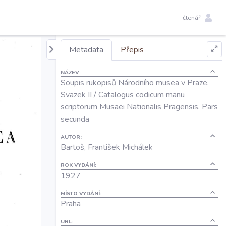
čtenář
Metadata
Přepis
NÁZEV:
Soupis rukopisů Národního musea v Praze.
Svazek II / Catalogus codicum manu
scriptorum Musaei Nationalis Pragensis. Pars
secunda
AUTOR:
Bartoš, František Michálek
ROK VYDÁNÍ:
1927
MÍSTO VYDÁNÍ:
Praha
URL: