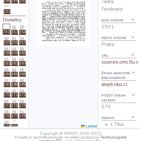
Tadra,
148
149
150
O projektu
Ferdinand
151
Dodatky
ROK VYDÁNÍ:
Autoři
1901
152
153
154
MÍSTO VYDÁNÍ:
155
156
157
Praha
Nápověda
158
159
160
URL:
sources.cms.flu.ca
161
162
163
ČESKÁ NÁRODNÍ
164
165
166
BIBLIOGRAFIE:
aleph.nkp.cz
167
168
169
170
171
172
POČET STRAN
CELKEM:
173
174
175
279
176
177
178
OBSAH:
I: Titul
Leaflet
179
180
V: Úvod
Copyright © AHISTO 2020–2023
Zlomky
Projekt je spolufinancován se státní podporou
Technologické
XI: