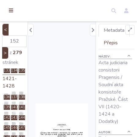
torické
119
120
121
ameny
122
123
dosah
1420-
1423
<
Metadata
Úvod
124
125
126
Přepis
127
128
129
z
279
>
NÁZEV:
Edice
130
131
132
stránek
Acta judiciaria
consistorii
133
134
135
Pragensis /
1421-
Regesty
Soudní akta
1428
konsistoře
136
137
138
Hledat
Pražské. Část
VII (1420-
139
140
141
1424 a
Mapy
142
143
144
Dodatky)
145
146
147
AUTOR: