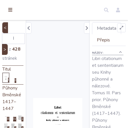
torické
ameny
dosah
<
Metadata
Úvod
Přepis
z
428
>
NÁZEV:
Edice
stránek
Libri citationum
et sententiarum
Titul
seu Knihy
Regesty
půhonné a
I
II
nálezové.
Půhony
Hledat
Tomus III. Pars
Brněnské
prior. Půhony
1417–
Brněnské
1447
Mapy
(1417–1447).
III
IV
1
Půhony
Brněnské