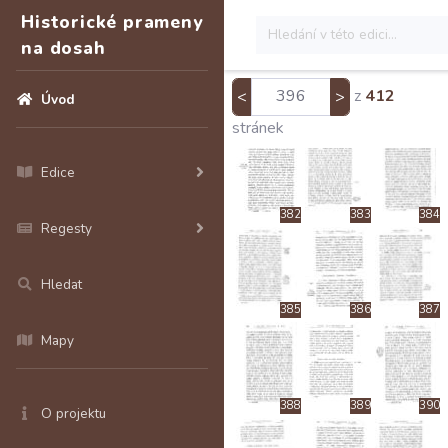
Historické prameny
376
377
378
na dosah
z
412
<
>
Úvod
379
380
381
stránek
Edice
382
383
384
Regesty
Hledat
385
386
387
Mapy
388
389
390
O projektu