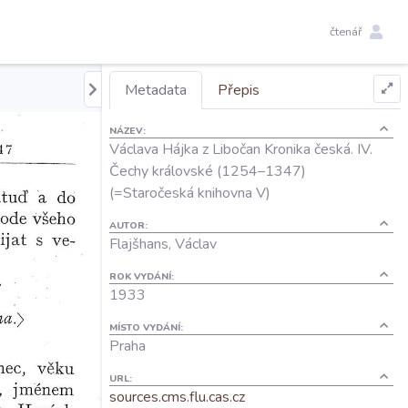
čtenář
Metadata
Přepis
NÁZEV:
Václava Hájka z Libočan Kronika česká. IV.
Čechy královské (1254–1347)
(=Staročeská knihovna V)
AUTOR:
Flajšhans, Václav
ROK VYDÁNÍ:
1933
MÍSTO VYDÁNÍ:
Praha
URL:
sources.cms.flu.cas.cz