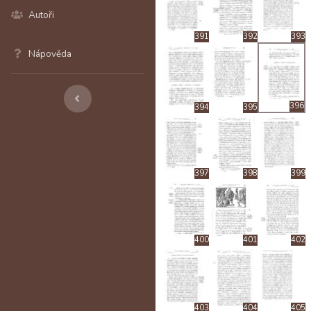
Autoři
391
392
393
Nápověda
396
394
395
397
398
399
400
401
402
403
404
405