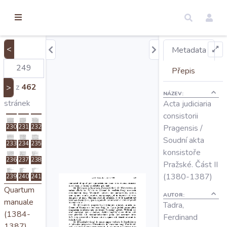
torické
209
210
211
ameny
212
213
214
dosah
215
216
217
<
Metadata
Úvod
218
219
220
Přepis
221
222
223
z
462
>
224
225
226
NÁZEV:
Edice
stránek
Acta judiciaria
227
228
229
consistorii
Pragensis /
230
231
232
Regesty
Soudní akta
233
234
235
konsistoře
236
237
238
Hledat
Pražské. Část II
(1380-1387)
239
240
241
Quartum
Mapy
AUTOR:
manuale
Tadra,
(1384-
Ferdinand
1387)