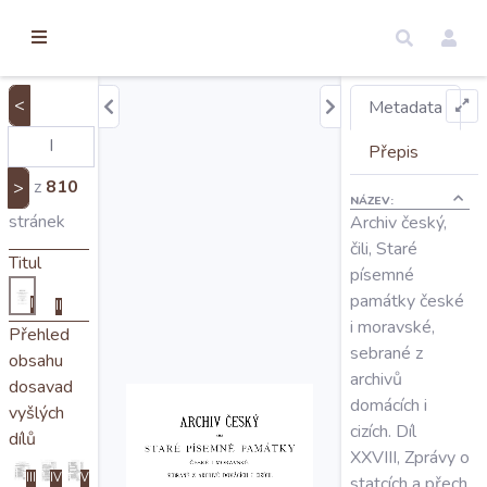
torické
ameny
dosah
<
Metadata
Úvod
Přepis
z
810
>
NÁZEV:
Edice
stránek
Archiv český,
čili, Staré
Titul
písemné
Regesty
památky české
I
II
i moravské,
Přehled
Hledat
sebrané z
obsahu
archivů
dosavad
domácích i
vyšlých
Mapy
cizích. Díl
dílů
XXVIII, Zprávy o
III
IV
V
statcích a přech