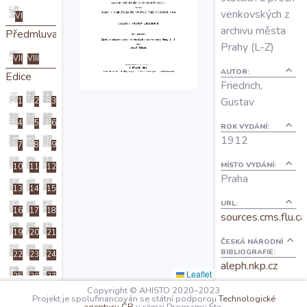
O projektu
venkovských z
VI
archivu města
Předmluva
Prahy (L-Z)
Autoři
VII
VIII
AUTOR:
Edice
Friedrich,
Nápověda
Gustav
1
2
3
4
5
6
ROK VYDÁNÍ:
1912
7
8
9
MÍSTO VYDÁNÍ:
10
11
12
Praha
13
14
15
URL:
16
17
18
sources.cms.flu.ca
19
20
21
ČESKÁ NÁRODNÍ
BIBLIOGRAFIE:
22
23
24
aleph.nkp.cz
Leaflet
25
26
27
Copyright © AHISTO 2020–2023
POČET STRAN
Projekt je spolufinancován se státní podporou
Technologické
28
29
30
CELKEM: