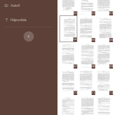
Autoři
61
62
63
Nápověda
64
65
66
67
68
69
70
71
72