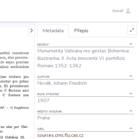
čtenář
Metadata
Přepis
NÁZEV:
Monumenta Vaticana res gestas Bohemica
illustrantia. II. Acta Innocentii VI. pontificis
Romani 1352-1362
AUTOR:
Novák, Johann Friedrich
ROK VYDÁNÍ:
1907
MÍSTO VYDÁNÍ:
Praha
URL:
sources.cms.flu.cas.cz