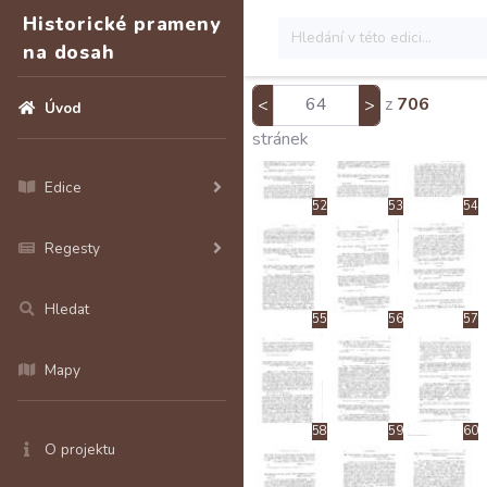
Historické prameny
na dosah
49
50
51
z
706
<
>
Úvod
stránek
Edice
52
53
54
Regesty
Hledat
55
56
57
Mapy
58
59
60
O projektu