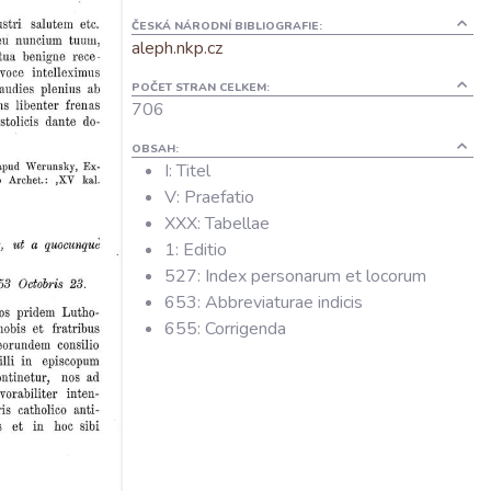
ČESKÁ NÁRODNÍ BIBLIOGRAFIE:
aleph.nkp.cz
POČET STRAN CELKEM:
706
OBSAH:
I: Titel
V: Praefatio
XXX: Tabellae
1: Editio
527: Index personarum et locorum
653: Abbreviaturae indicis
655: Corrigenda