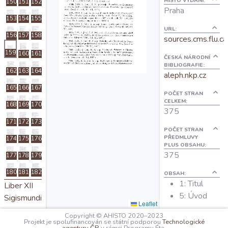
MÍSTO VYDÁNÍ:
150
151
152
O projektu
Praha
153
154
155
URL:
156
157
158
sources.cms.flu.ca
Autoři
159
160
161
ČESKÁ NÁRODNÍ
BIBLIOGRAFIE:
162
163
164
Nápověda
aleph.nkp.cz
165
166
167
POČET STRAN
CELKEM:
168
169
170
375
171
172
173
POČET STRAN
PŘEDMLUVY
174
175
176
PLUS OBSAHU:
375
177
178
179
180
181
182
OBSAH:
1: Titul
Liber XII
5: Úvod
Sigismundi
Leaflet
15: Zkratky
Copyright © AHISTO 2020–2023
183
184
185
17: Liber I
Projekt je spolufinancován se státní podporou
Technologické