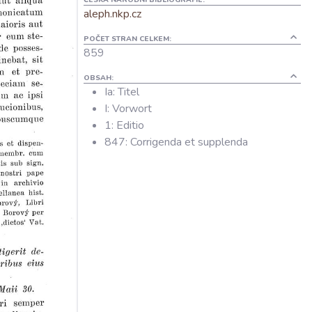
aleph.nkp.cz
POČET STRAN CELKEM:
859
OBSAH:
Ia: Titel
I: Vorwort
1: Editio
847: Corrigenda et supplenda