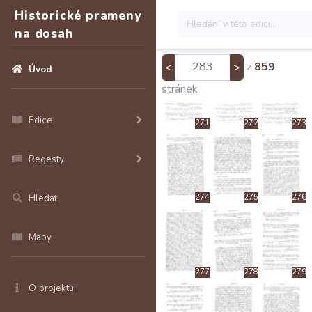
Historické prameny
na dosah
268
269
270
z
859
<
>
Úvod
stránek
Edice
271
272
273
Regesty
Hledat
274
275
276
Mapy
277
278
279
O projektu