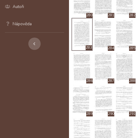
Autoři
280
281
282
Nápověda
283
284
285
286
287
288
289
290
291