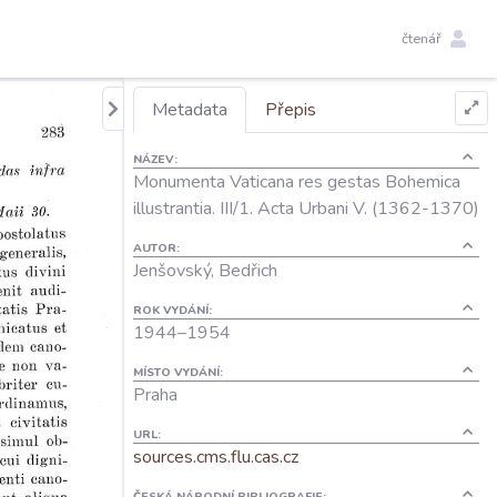
čtenář
Metadata
Přepis
NÁZEV:
Monumenta Vaticana res gestas Bohemica
illustrantia. III/1. Acta Urbani V. (1362-1370)
AUTOR:
Jenšovský, Bedřich
ROK VYDÁNÍ:
1944–⁠1954
MÍSTO VYDÁNÍ:
Praha
URL:
sources.cms.flu.cas.cz
ČESKÁ NÁRODNÍ BIBLIOGRAFIE: