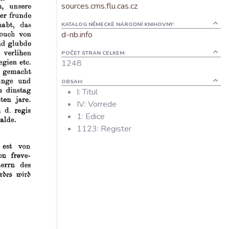
sources.cms.flu.cas.cz
KATALOG NĚMECKÉ NÁRODNÍ KNIHOVNY:
d-nb.info
POČET STRAN CELKEM:
1248
OBSAH:
I: Titul
IV: Vorrede
1: Edice
1123: Register