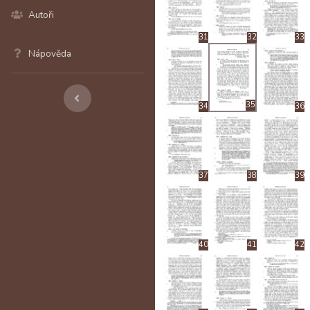
Autoři
31
32
33
Nápověda
35
34
36
37
38
39
40
41
42