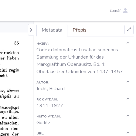
čtenář
Metadata
Přepis
NÁZEV:
Codex diplomaticus Lusatiae superioris.
Sammlung der Urkunden für das
Markgrafthum Oberlausitz. Bd. 4:
Oberlausitzer Urkunden von 1437–⁠1457
AUTOR:
Jecht, Richard
ROK VYDÁNÍ:
1911–⁠1927
MÍSTO VYDÁNÍ:
Görlitz
URL: