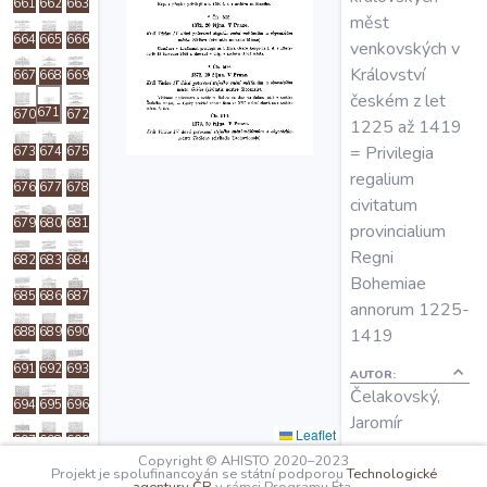
661
662
663
O projektu
měst
664
665
666
venkovských v
Království
667
668
669
Autoři
českém z let
671
670
672
1225 až 1419
= Privilegia
673
674
675
Nápověda
regalium
676
677
678
civitatum
679
680
681
provincialium
Regni
682
683
684
Bohemiae
685
686
687
annorum 1225-
1419
688
689
690
691
692
693
AUTOR:
Čelakovský,
694
695
696
Jaromír
Leaflet
697
698
699
Copyright © AHISTO 2020–2023
ROK VYDÁNÍ:
Projekt je spolufinancován se státní podporou
Technologické
700
701
702
1895