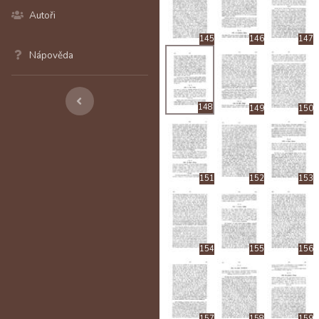
Autoři
145
146
147
Nápověda
148
149
150
151
152
153
154
155
156
157
158
159