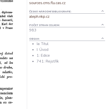
sources.cms.flu.cas.cz
ČESKÁ NÁRODNÍ BIBLIOGRAFIE:
aleph.nkp.cz
POČET STRAN CELKEM:
983
OBSAH:
Ia: Titul
I: Úvod
1: Edice
741: Rejstřík