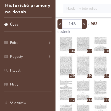
130
131
132
Historické prameny
na dosah
z
983
<
>
Úvod
133
134
135
stránek
Edice
136
137
138
Regesty
Hledat
139
140
141
Mapy
142
143
144
O projektu