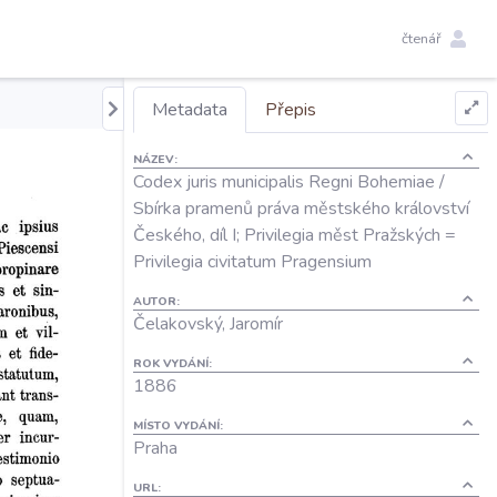
čtenář
Metadata
Přepis
NÁZEV:
Codex juris municipalis Regni Bohemiae /
Sbírka pramenů práva městského království
Českého, díl I; Privilegia měst Pražských =
Privilegia civitatum Pragensium
AUTOR:
Čelakovský, Jaromír
ROK VYDÁNÍ:
1886
MÍSTO VYDÁNÍ:
Praha
URL: