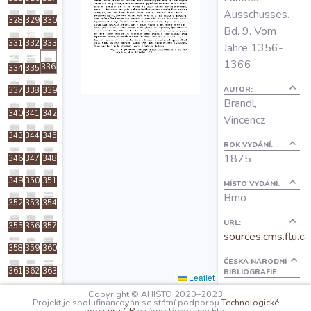
O projektu
Ausschusses.
328
329
330
Bd. 9. Vom
331
332
333
Jahre 1356-
Autoři
1366
336
334
335
AUTOR:
337
338
339
Nápověda
Brandl,
340
341
342
Vincencz
343
344
345
ROK VYDÁNÍ:
1875
346
347
348
349
350
351
MÍSTO VYDÁNÍ:
Brno
352
353
354
URL:
355
356
357
sources.cms.flu.ca
358
359
360
ČESKÁ NÁRODNÍ
361
362
363
BIBLIOGRAFIE:
Leaflet
aleph.nkp.cz
Copyright © AHISTO 2020–2023
364
365
366
Projekt je spolufinancován se státní podporou
Technologické
POČET STRAN