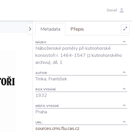
čtenář
Metadata
Přepis
NÁZEV:
Náboženské poměry při kutnohorské
konsistoři r. 1464-1547 (z kutnohorského
archivu), díl. 1
AUTOR:
Trnka, František
ROK VYDÁNÍ:
1932
MÍSTO VYDÁNÍ:
Praha
URL:
sources.cms.flu.cas.cz