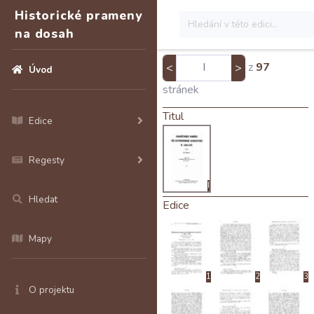
Historické prameny
na dosah
z
97
<
>
Úvod
stránek
Titul
Edice
Regesty
I
Hledat
Edice
Mapy
1
2
3
O projektu