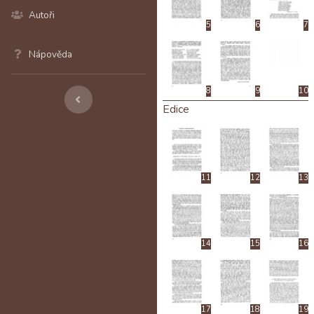
Autoři
5
6
7
Nápověda
8
9
10
Edice
11
12
13
14
15
16
17
18
19