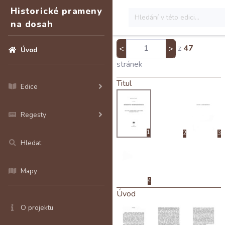
Historické prameny
na dosah
z
47
<
>
Úvod
stránek
Titul
Edice
Regesty
1
2
3
Hledat
Mapy
4
Úvod
O projektu