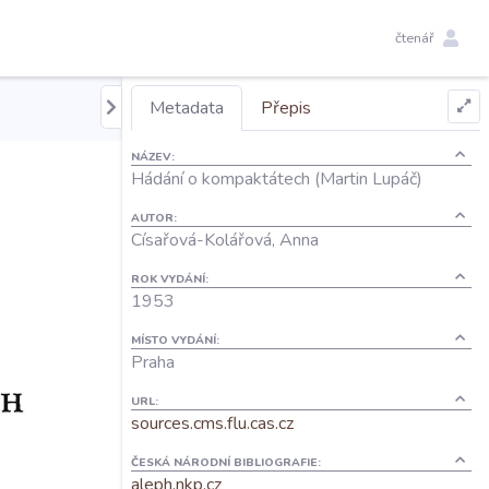
čtenář
Metadata
Přepis
NÁZEV:
Hádání o kompaktátech (Martin Lupáč)
AUTOR:
Císařová-Kolářová, Anna
ROK VYDÁNÍ:
1953
MÍSTO VYDÁNÍ:
Praha
URL:
sources.cms.flu.cas.cz
ČESKÁ NÁRODNÍ BIBLIOGRAFIE:
aleph.nkp.cz