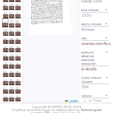
Randt, Erich
O projektu
199
200
201
ROK VYDÁNÍ:
1930
202
203
204
Autoři
MÍSTO VYDÁNÍ:
205
206
207
Breslau
208
209
210
Nápověda
URL:
211
212
213
sources.cms.flu.ca
214
215
216
KATALOG
NĚMECKÉ
217
218
219
NÁRODNÍ
KNIHOVNY:
220
221
222
d-nb.info
223
224
225
POČET STRAN
CELKEM:
226
227
228
384
229
230
231
OBSAH:
232
233
234
Ia: Titel
Leaflet
I: Vorrede
Copyright © AHISTO 2020–2023
235
236
237
Projekt je spolufinancován se státní podporou
Technologické